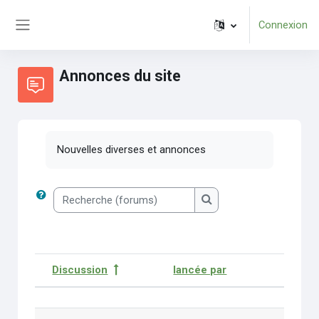
Passer au contenu principal
Connexion
Panneau latéral
Annonces du site
Nouvelles diverses et annonces
Recherche (forums)
Recherche (forums)
Discussion
lancée par
De
Statut
Liste des discussions. Affichage de