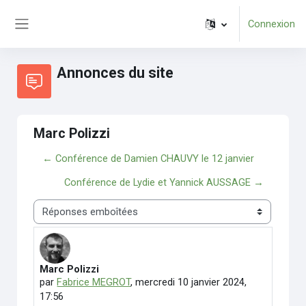
Passer au contenu principal
Connexion
Panneau latéral
Annonces du site
Marc Polizzi
← Conférence de Damien CHAUVY le 12 janvier
Conférence de Lydie et Yannick AUSSAGE →
Type d’affichage
Marc Polizzi
Nombre de réponses : 0
par
Fabrice MEGROT
,
mercredi 10 janvier 2024,
17:56