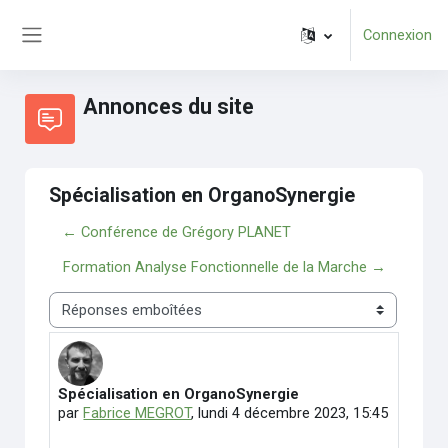
Passer au contenu principal
Connexion
Panneau latéral
Annonces du site
Spécialisation en OrganoSynergie
← Conférence de Grégory PLANET
Formation Analyse Fonctionnelle de la Marche →
Type d’affichage
Spécialisation en OrganoSynergie
Nombre de réponses : 0
par
Fabrice MEGROT
,
lundi 4 décembre 2023, 15:45